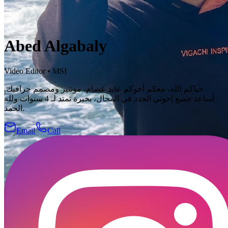
Abed Algabaly
Video Editor
•
MSI
حياكم الله، معكم أخوكم عابد عصام، مونتير ومصمم جرافيك.
أساعد جميع إخوتي الجدد في المجال، بخبرة تمتد لـ 4 سنوات ولله
الحمد.
Email
Call