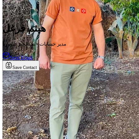
هيثم فرغل
نجدالخير للتجارة
•
مدير حسابات
Send Email
Save Contact