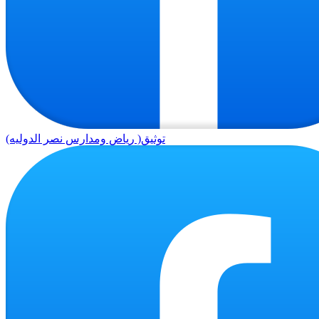
توثيق( رياض ومدارس نصر الدوليه)