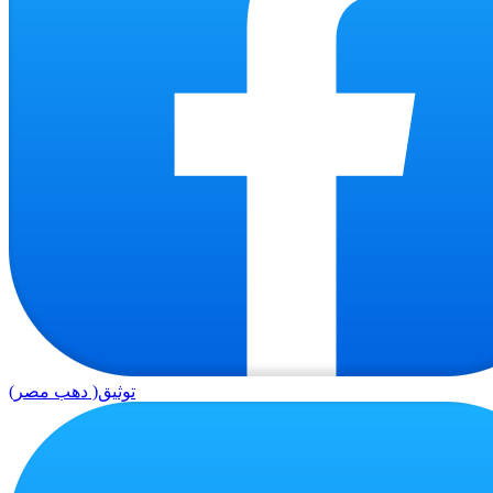
توثيق( دهب مصر)