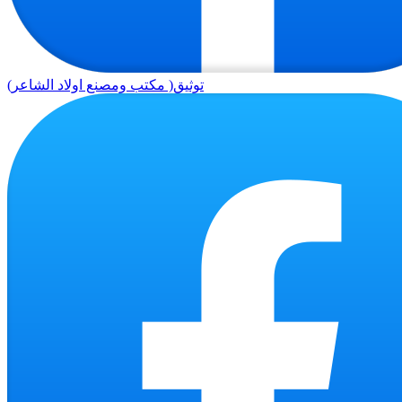
توثيق( مكتب ومصنع اولاد الشاعر)