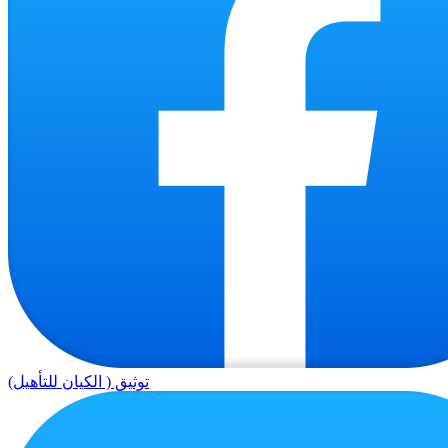
توثيق ( الكيان للتأهيل)