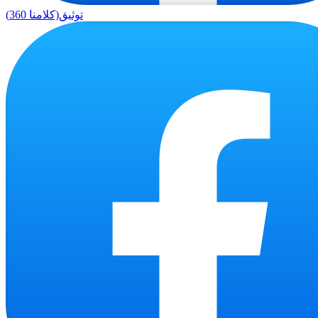
توثيق(كلامنا 360)