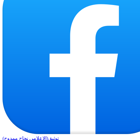
توثيق(الاعلامي نجاح ممدوح)