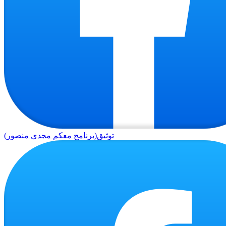
توثيق(برنامج معكم مجدي منصور)