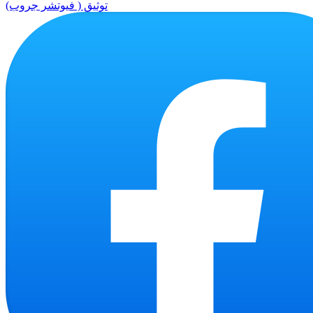
توثيق ( فيوتشر جروب)