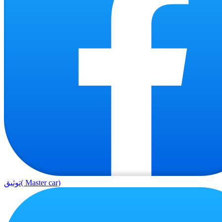
توثيق( Master car)