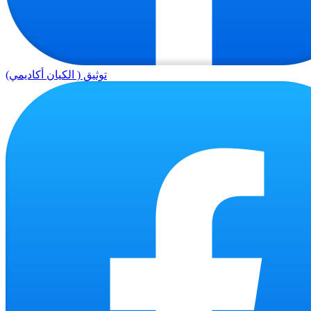
توثيق ( الكيان أكاديمي)