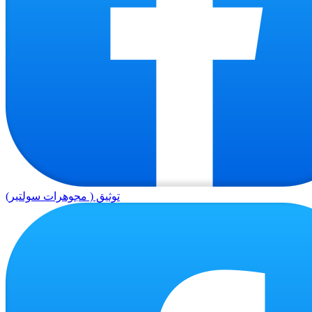
توثيق ( مجوهرات سولتير)