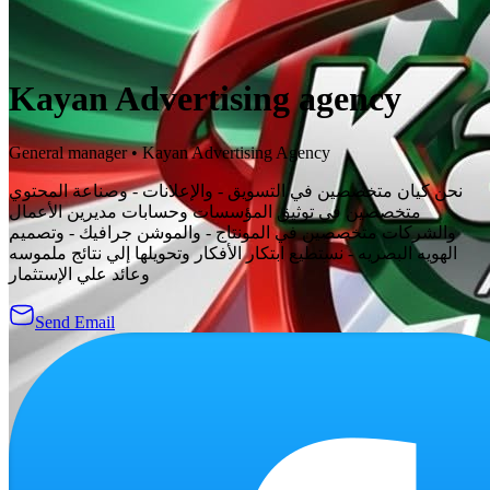
Kayan Advertising agency
General manager
•
Kayan Advertising Agency
نحن كيان متخصصين في التسويق - والإعلانات - وصناعة المحتوي
متخصصين في توثيق المؤسسات وحسابات مديرين الأعمال
والشركات متخصصين في المونتاج - والموشن جرافيك - وتصميم
الهويه البصريه - نستطيع ابتكار الأفكار وتحويلها إلي نتائج ملموسه
وعائد علي الإستثمار
Send Email